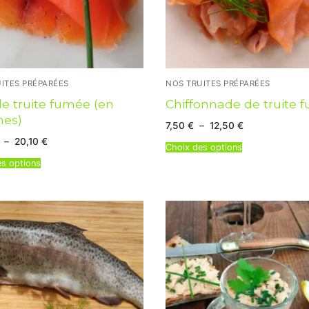
ITES PRÉPARÉES
NOS TRUITES PRÉPARÉES
 de truite fumée (en
Chiffonnade de truite 
hes)
Plage
7,50
€
–
12,50
€
de
Plage
–
20,10
€
prix :
Choix des options
de
7,50 €
prix :
à
es options
10,05 €
12,50 €
à
20,10 €