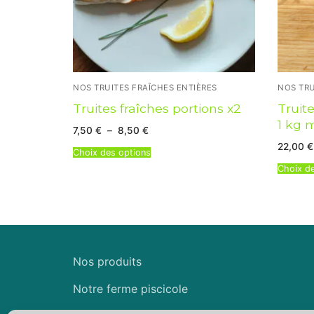
NOS TRUITES FRAÎCHES ENTIÈRES
NOS TRU
Truites fraîches portions x2
Truit
1 kg 
Plage
7,50
€
–
8,50
€
de
22,00
€
prix :
Choix des options
7,50 €
à
Choix d
8,50 €
Nos produits
Notre ferme piscicole