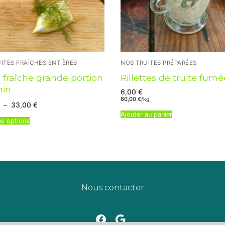
ITES FRAÎCHES ENTIÈRES
NOS TRUITES PRÉPARÉES
e fraîche grande portion
Rillettes de truite fumé
min
6,00
€
60,00
€
/kg
Plage
–
33,00
€
de
Ajouter au panier
prix :
es options
22,00 €
à
33,00 €
Nous contacter
Notre page Facebook
Google