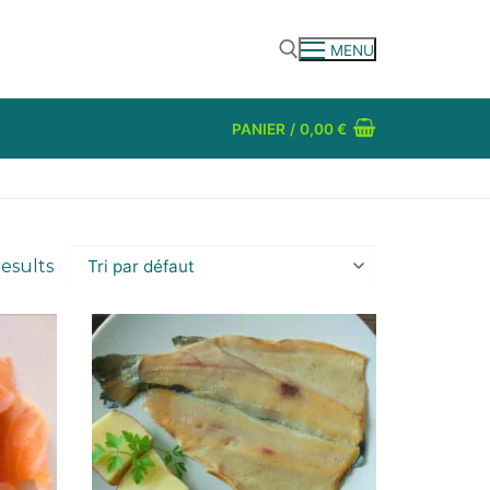
MENU
PANIER
/
0,00
€
Rechercher :
results