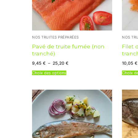
NOS TRUITES PRÉPARÉES
NOS TRU
Pavé de truite fumée (non
Filet
tranché)
tranc
Plage
9,45
€
–
25,20
€
10,05
€
de
prix :
Choix des options
Choix d
9,45 €
à
25,20 €