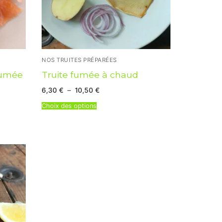
NOS TRUITES PRÉPARÉES
fumée
Truite fumée à chaud
Plage
6,30
€
–
10,50
€
de
prix :
Choix des options
6,30 €
à
10,50 €